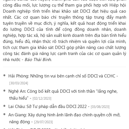
công đầu mối, lực lượng cụ thể tham gia phối hợp với Hiệp hội
Doanh nghiệp tỉnh triển khai khảo sát DDCI đạt hiệu quả cao
nhất. Các cơ quan báo chí truyền thông tập trung đẩy mạnh
tuyên truyền về mục đích, ý nghĩa, kết quả hoạt động triển khai
đo lường DDCI của tỉnh để cộng đồng doanh nhân, doanh
nghiệp, hợp tác xã, hộ sản xuất kinh doanh trên địa bàn tỉnh hiểu
đúng, hiểu đủ, nhận thức rõ trách nhiệm và quyền lợi của mình,
tích cực tham gia khảo sát DDCI góp phần nâng cao chất lượng
công tác đánh giá năng lực cạnh tranh của các cơ quan quản lý
nhà nước -
Báo Thái Bình
.
Hải Phòng: Những tin vui bên cạnh chỉ số DDCI và CCHC -
[30/03/2024]
Nghệ An: Công bố kết quả DDCI với tinh thần “lắng nghe,
thấu hiểu" -
[02/12/2023]
Lai Châu: Sở Tư pháp dẫn đầu DDCI 2022 -
[03/08/2023]
An Giang: Xây dựng hình ảnh lãnh đạo chính quyền cởi mở,
năng động -
[29/07/2023]