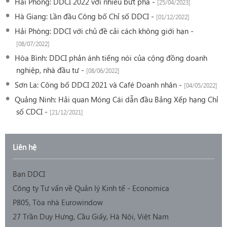
Hải Phòng: DDCI 2022 với nhiều bứt phá -
[25/04/2023]
Hà Giang: Lần đầu Công bố Chỉ số DDCI -
[01/12/2022]
Hải Phòng: DDCI với chủ đề cải cách không giới hạn -
[08/07/2022]
Hòa Bình: DDCI phản ánh tiếng nói của cộng đồng doanh
nghiệp, nhà đầu tư -
[08/06/2022]
Sơn La: Công bố DDCI 2021 và Café Doanh nhân -
[04/05/2022]
Quảng Ninh: Hải quan Móng Cái dẫn đầu Bảng Xếp hạng Chỉ
số CDCI -
[21/12/2021]
Liên hệ
Ban DDCI
Công ty Tư vấn về Quản lý Kinh tế - Economica
P805, Tòa nhà Eurowindow
27 Trần Duy Hưng, Cầu Giấy, Hà Nội, Việt Nam