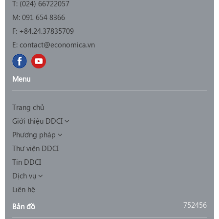
T: (0
24) 66722057
M:
091 654 8366
F:
+84.24.37835709
E:
contact@economica.vn
Menu
Trang chủ
Giới thiệu DDCI
Phương pháp
Thư viện DDCI
Tin DDCI
Dịch vụ
Liên hệ
752456
Bản đồ