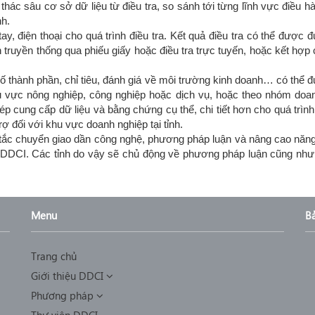
 thác sâu cơ sở dữ liệu từ điều tra, so sánh tới từng lĩnh vực điều 
nh.
y, điện thoại cho quá trình điều tra. Kết quả điều tra có thể được 
ch truyền thống qua phiếu giấy hoặc điều tra trực tuyến, hoặc kết hợp 
 số thành phần, chỉ tiêu, đánh giá về môi trường kinh doanh… có thể
 vực nông nghiệp, công nghiệp hoặc dịch vụ, hoặc theo nhóm doa
p cung cấp dữ liệu và bằng chứng cụ thể, chi tiết hơn cho quá trình 
ợ đối với khu vực doanh nghiệp tại tỉnh.
 tắc chuyển giao dần công nghệ, phương pháp luận và nâng cao năng l
 DDCI. Các tỉnh do vậy sẽ chủ động về phương pháp luận cũng như 
Menu
B
Trang chủ
Giới thiệu DDCI
Phương pháp