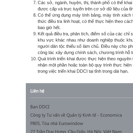
Các sở, ngành, huyện, thị, thành phố có thể khai
được cấp và trực tuyến trên cơ sở dữ liệu của tỉ
Có thể ứng dụng máy tính bảng, máy tính xách ta
thức điều tra linh hoạt, có thể thực hiện theo cá
bao giờ hết.
Kết quả điều tra, phân tích, điểm số của các chỉ
khu vực khác nhau như doanh nghiệp thuộc khu
người dân tộc thiểu số làm chủ. Điều này cho phé
công tác xây dựng chính sách, chương trình hỗ tr
Quá trình triển khai được thực hiện theo nguyên
nhận một phần hoặc toàn bộ quy trình thực hiện
trong việc triển khai DDCI tại tỉnh trong dài hạn.
Liên hệ
Ban DDCI
Công ty Tư vấn về Quản lý Kinh tế - Economica
P805, Tòa nhà Eurowindow
27 Trần Duy Hưng, Cầu Giấy, Hà Nội, Việt Nam