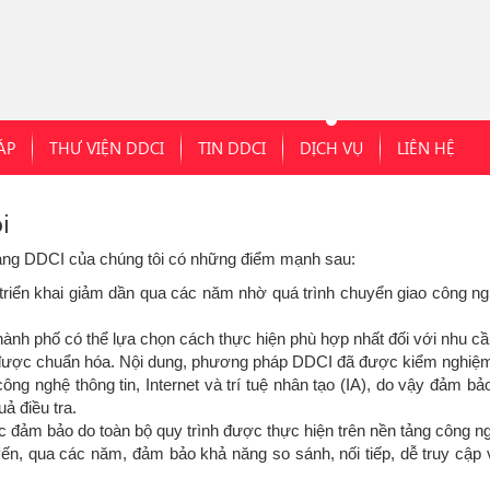
ÁP
THƯ VIỆN DDCI
TIN DDCI
DỊCH VỤ
LIÊN HỆ
i
p hạng DDCI của chúng tôi có những điểm mạnh sau:
í triển khai giảm dần qua các năm nhờ quá trình chuyển giao công n
thành phố có thể lựa chọn cách thực hiện phù hợp nhất đối với nhu cầ
 được chuẩn hóa. Nội dung, phương pháp DDCI đã được kiểm nghiệm t
ông nghệ thông tin, Internet và trí tuệ nhân tạo (IA), do vậy đảm b
ả điều tra.
c đảm bảo do toàn bộ quy trình được thực hiện trên nền tảng công ng
uyến, qua các năm, đảm bảo khả năng so sánh, nối tiếp, dễ truy cậ